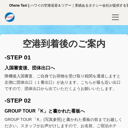
Ohana Taxi
ハワイの空港送迎＆ツアー｜実績あるタクシー会社が提供する
ホーム
空港到着後のご案内
送迎サービス
空港送迎
-STEP 01
入国審査後、団体出口へ
ワイキキ地区
降機後入国審査、ご自身でお荷物を受け取り税関を通過しますと
左側に団体出口（１番出口）があります。こちらが最も近い出口
コオリナ地区
ですので、団体出口から出ていただくようお願いいたします。
ツアー
-STEP 02
ご案内
GROUP TOUR「K」と書かれた看板へ
GROUP TOUR 「K」(写真参照)と書かれた看板の前までお越しく
空港到着後のご案内
ださい。スタッフがお声がけしますので、お名前、ご宿泊ホテ