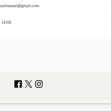
taxihawaii@gmail.com
-
19:00