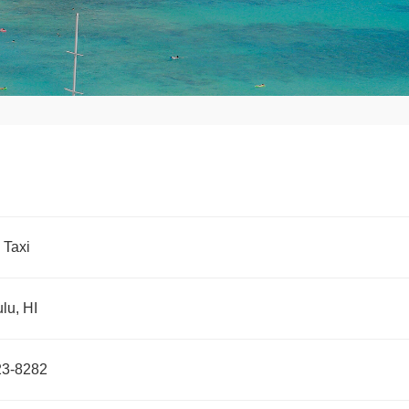
 Taxi
lu, HI
23-8282